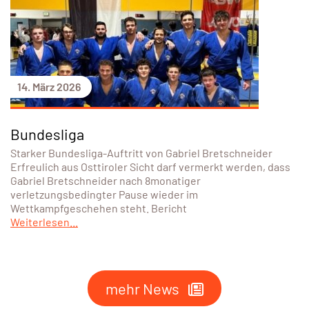
14. März 2026
Bundesliga
Starker Bundesliga-Auftritt von Gabriel Bretschneider
Erfreulich aus Osttiroler Sicht darf vermerkt werden, dass
Gabriel Bretschneider nach 8monatiger
verletzungsbedingter Pause wieder im
Wettkampfgeschehen steht. Bericht
Weiterlesen...
mehr News